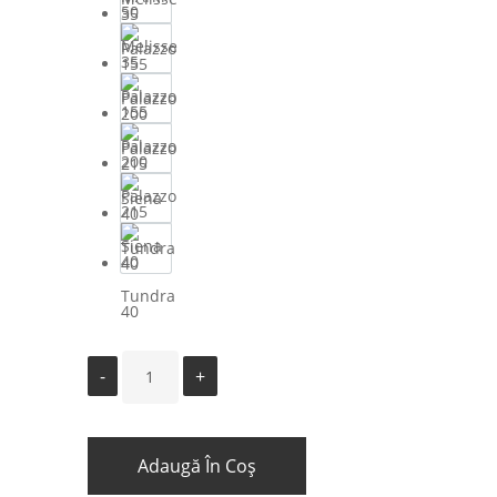
50
Melisse
35
Palazzo
155
Palazzo
200
Palazzo
215
Siena
40
Tundra
40
Adaugă În Coș