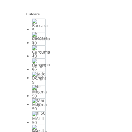
Culoare
Baccara
5
Curcuma
10
Curcuma
45
Delight
9
Jade
70
Magma
50
Mai 50
MArill