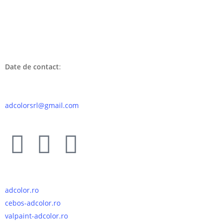
Date de contact
:
0753 091 184
Adresă: Strada Poporului 138B, Constanța, 900205
adcolorsrl@gmail.com
Link-uri utile:
adcolor.ro
cebos-adcolor.ro
valpaint-adcolor.ro